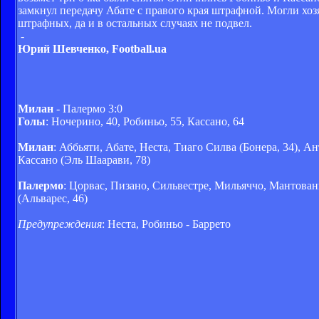
замкнул передачу Абате с правого края штрафной. Могли хоз
штрафных, да и в остальных случаях не подвел.
-
Юрий Шевченко, Football.ua
Милан
- Палермо 3:0
Голы
: Ночерино, 40, Робиньо, 55, Кассано, 64
Милан
: Аббьяти, Абате, Неста, Тиаго Силва (Бонера, 34),
Кассано (Эль Шаарави, 78)
Палермо
: Цорвас, Пизано, Сильвестре, Мильяччо, Мантовани
(Альварес, 46)
Предупреждения
: Неста, Робиньо - Баррето